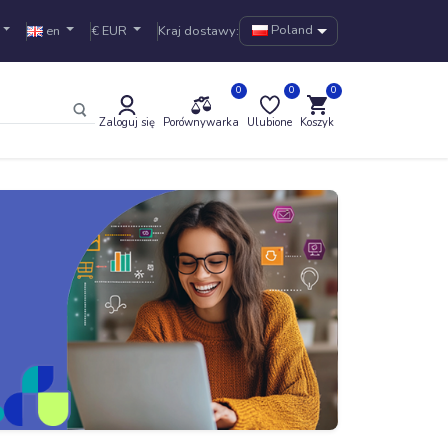
Poland
en
€ EUR
Kraj dostawy:
0
0
0
.
Zaloguj się
Porównywarka
Ulubione
Koszyk