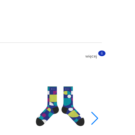
6
więcej