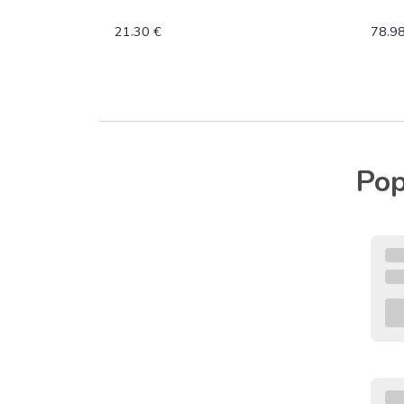
21.30 €
78.98
Pop