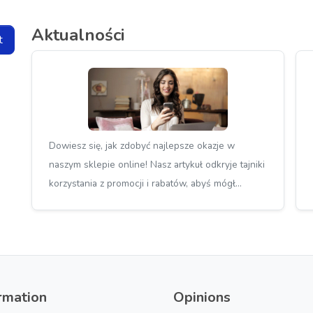
Aktualności
t
Dowiesz się, jak zdobyć najlepsze okazje w
naszym sklepie online! Nasz artykuł odkryje tajniki
korzystania z promocji i rabatów, abyś mógł
oszczędzać na ulubionych produktach bez tracenia
jakości.
rmation
Opinions