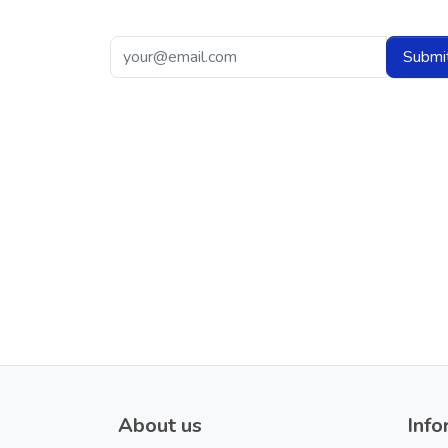
Submi
About us
Info