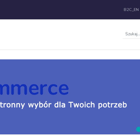
B2C_EN
Szukaj..