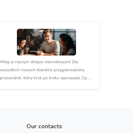
Witaj w naszym sklepie internetowym! Dla
wszystkich nowych klientów przygotowaliśmy
przewodnik, który krok po kroku wprowadzi Cię w
naszą ofertę i pomoże zrozumieć, jak dokonywać
udanych zakupów online.
Our contacts